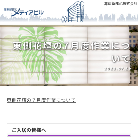
那覇新都心株式会社
東側花壇の7月度作業につ
いて
2025.07.29
東側花壇の７月度作業について
ご入居の皆様へ