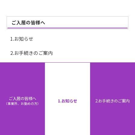
ご入居の皆様へ
1.お知らせ
2.お手続きのご案内
那覇新都心株式会社
〒900-0006
沖縄県那覇市おもろまち1丁目3番31号
ご入居の皆様へ
1.お知らせ
2.お手続きのご案内
那覇新都心メディアビル 東棟9階
（事業所、お勤めの方）
TEL：098-869-2551 FAX：098-869-2522
COPYRIGHT ©2024 NAHA SHINTOSHIN CO., LTD. ALL RIGHTS RESERVED.