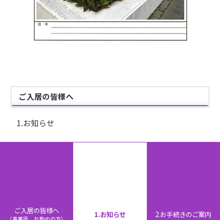
ご入居の皆様へ
1.お知らせ
2.お手続きのご案内
那覇新都心株式会社
〒900-0006
ご入居の皆様へ
沖縄県那覇市おもろまち1丁目3番31号
1.お知らせ
2.お手続きのご案内
（事業所、お勤めの方）